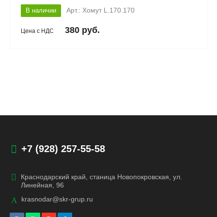
В наличии
Арт.: Хомут L.170.170
380 руб.
Цена с НДС
+7 (928) 257-55-58
Краснодарский край, станица Новопокровская, ул.
Линейная, 96
krasnodar@skr-grup.ru