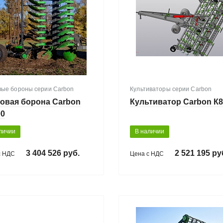
вые бороны серии Carbon
Культиваторы серии Carbon
овая борона Carbon
Культиватор Carbon К
00
личии
В наличии
3 404 526 руб.
2 521 195 ру
с НДС
Цена с НДС