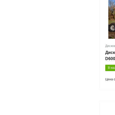
Диско
Диск
D60
В на
Цена 