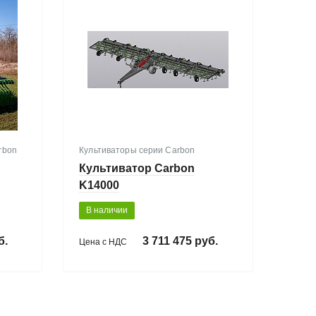
rbon
Культиваторы серии Carbon
Культиватор Carbon
K14000
В наличии
б.
3 711 475 руб.
Цена с НДС