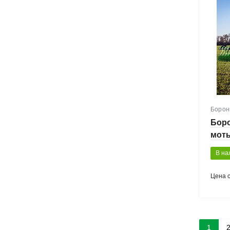
Борон
Боро
моты
(нес
В на
Цена 
1