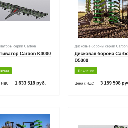
иваторы серии Carbon
Дисковые бороны серии Carbon
тиватор Carbon K4000
Дисковая борона Carb
D5000
личии
В наличии
1 633 518 руб.
3 159 598 ру
с НДС
Цена с НДС