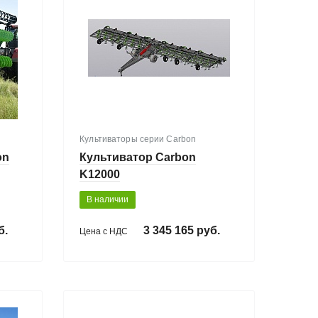
Культиваторы серии Carbon
on
Культиватор Carbon
K12000
В наличии
б.
3 345 165 руб.
Цена с НДС