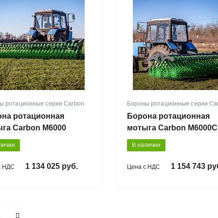
ы ротационные серии Carbon
Бороны ротационные серии Ca
на ротационная
Борона ротационная
га Carbon М6000
мотыга Carbon М6000С
кладная)
(складная)
личии
В наличии
1 134 025 руб.
1 154 743 ру
с НДС
Цена с НДС
2