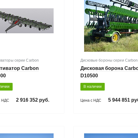
иваторы серии Carbon
Дисковые бороны серии Carbon
тиватор Carbon
Дисковая борона Carb
000
D10500
личии
В наличии
2 916 352 руб.
5 944 851 ру
с НДС
Цена с НДС