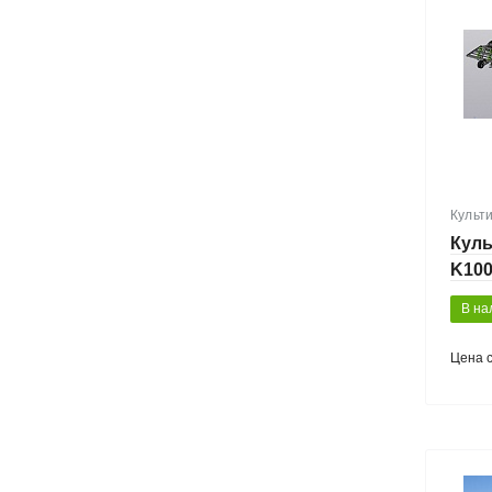
Культ
Куль
K10
В на
Цена 