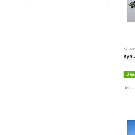
Культ
Куль
В на
Цена 